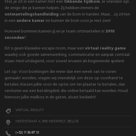
Stel, je zit in een kamer met een
tikkende tijdbom
. Je vrienden zijn
de enige die je kunnen helpen. Zij hebben immers de
ontmantelingshandleiding
van de bom in handen. Maar… zij zitten
in een
andere kamer
en kunnen de bom voor je niet zien!
Hoeveel bommen kunnen jij en je team ontmantelen in
3910
seconden
?
Dit is geen klassieke escape room, maar een
virtual reality game
waarbij ook goede samenwerking, communicatie en aanpak centraal
staan. Heel uitdagend, voor zowel ervaren als beginnende spelers!
Let op: Voor boekingen die meer dan een week van te voren
gemaakt worden, vragen wij vriendelijk om deze op voorhand te
betalen. Kiezen jullie voor de optie om ter plaatse te betalen, dan
versturen we een betalingslink die online betaald kan worden. Houd
hiervoor jullie mailbox in de gaten, alvast bedankt!
VIRTUAL REALITY
HEERSTRAAT 4, 3910 NEERPELT, BELGIË
(+32) 11 36 87 51