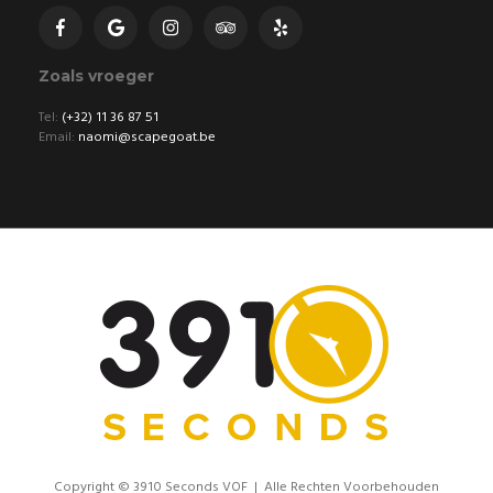
Zoals vroeger
Tel:
(+32) 11 36 87 51
Email:
naomi@scapegoat.be
Copyright © 3910 Seconds VOF | Alle Rechten Voorbehouden