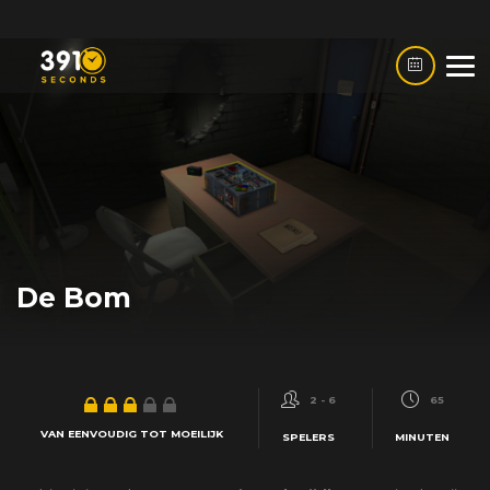
De Bom
2 - 6
65
VAN EENVOUDIG TOT MOEILIJK
SPELERS
MINUTEN