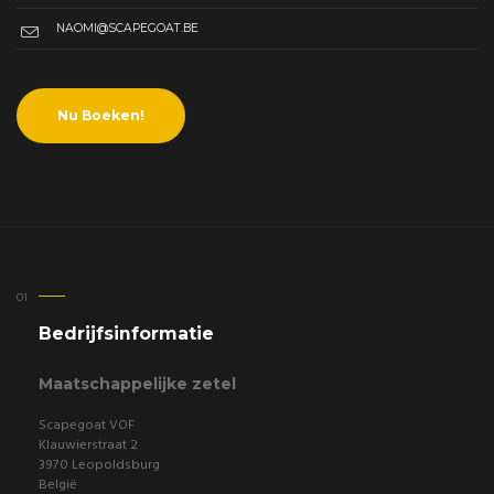
NAOMI@SCAPEGOAT.BE
Nu Boeken!
Bedrijfsinformatie
Maatschappelijke zetel
Scapegoat VOF
Klauwierstraat 2
3970 Leopoldsburg
België