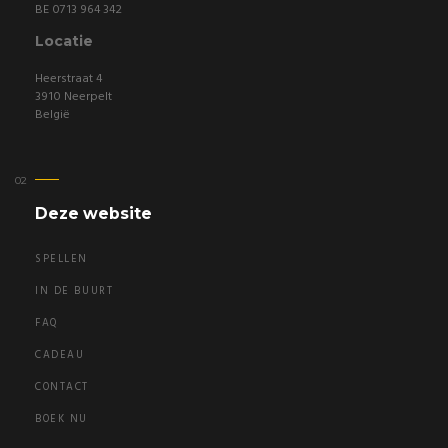
BE 0713 964 342
Locatie
Heerstraat 4
3910 Neerpelt
België
Deze website
SPELLEN
IN DE BUURT
FAQ
CADEAU
CONTACT
BOEK NU