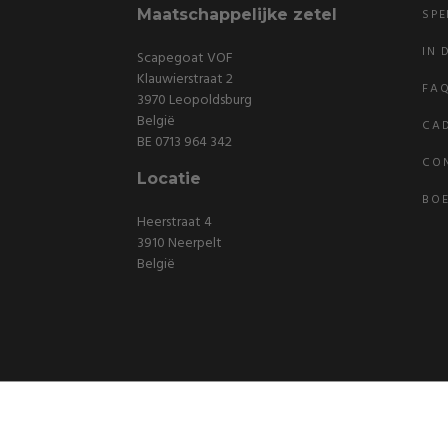
Maatschappelijke zetel
SPE
IN 
Scapegoat VOF
Klauwierstraat 2
FA
3970 Leopoldsburg
België
CA
BE 0713 964 342
CO
Locatie
BOE
Heerstraat 4
3910 Neerpelt
België