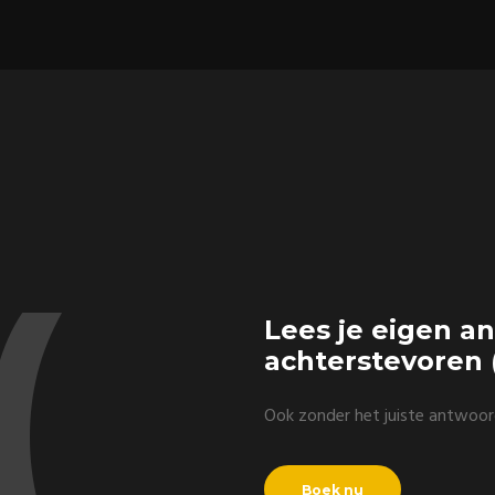
(
Lees je eigen a
achterstevoren 
Ook zonder het juiste antwoor
Boek nu