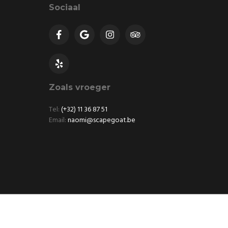
Sociaal
Zoals vroeger
Tel:
(+32) 11 36 87 51
Email:
naomi@scapegoat.be