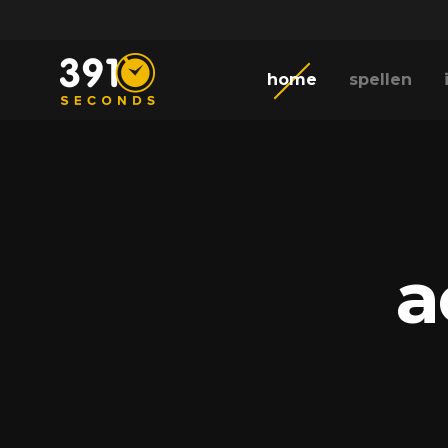
home
spellen
a