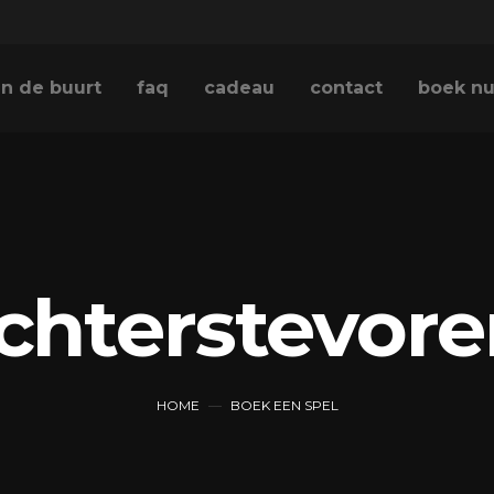
in de buurt
faq
cadeau
contact
boek n
chterstevore
HOME
BOEK EEN SPEL