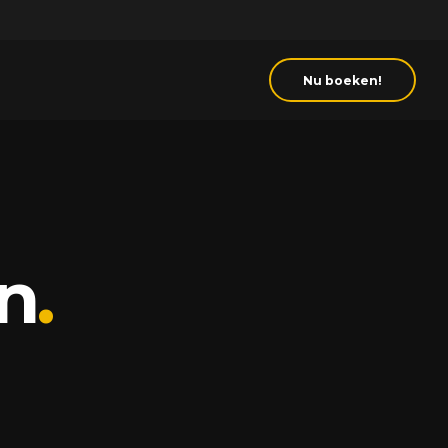
u
Nu boeken!
n